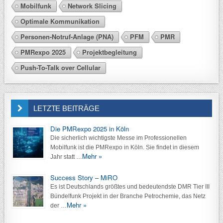
t
Mobilfunk
Network Slicing
e
Optimale Kommunikation
n
Personen-Notruf-Anlage (PNA)
PFM
PMR
PMRexpo 2025
Projektbegleitung
,
Push-To-Talk over Cellular
N
a
v
LETZTE BEITRÄGE
i
Die PMRexpo 2025 in Köln
Die sicherlich wichtigste Messe im Professionellen
g
Mobilfunk ist die PMRexpo in Köln. Sie findet in diesem
Mehr »
Jahr statt …
a
Success Story – MiRO
t
Es ist Deutschlands größtes und bedeutendste DMR Tier III
i
Bündelfunk Projekt in der Branche Petrochemie, das Netz
Mehr »
der …