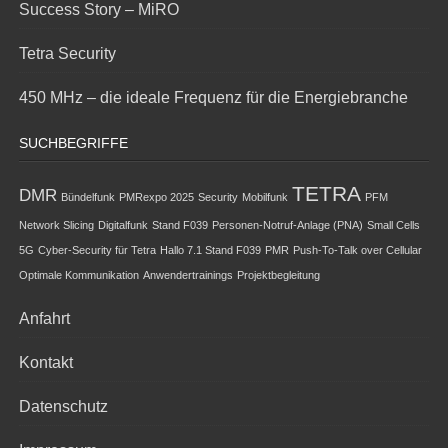
Success Story – MiRO
Tetra Security
450 MHz – die ideale Frequenz für die Energiebranche
SUCHBEGRIFFE
TETRA
DMR
Bündelfunk
PMRexpo 2025
Security
Mobilfunk
PFM
Network Slicing
Digitalfunk
Stand F039
Personen-Notruf-Anlage (PNA)
Small Cells
5G
Cyber-Security für Tetra
Hallo 7.1 Stand F039
PMR
Push-To-Talk over Cellular
Optimale Kommunikation
Anwendertrainings
Projektbegleitung
Anfahrt
Kontakt
Datenschutz