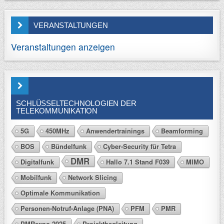
VERANSTALTUNGEN
Veranstaltungen anzeigen
SCHLÜSSELTECHNOLOGIEN DER
TELEKOMMUNIKATION
5G
450MHz
Anwendertrainings
Beamforming
BOS
Bündelfunk
Cyber-Security für Tetra
DMR
Digitalfunk
Hallo 7.1 Stand F039
MIMO
Mobilfunk
Network Slicing
Optimale Kommunikation
Personen-Notruf-Anlage (PNA)
PFM
PMR
PMRexpo 2025
Projektbegleitung