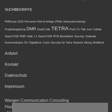
SUCHBEGRIFFE
PMRexpo 2025
Personen-Notruf-Anlage (PNA)
Anwendertrainings
TETRA
DMR
Projektbegleitung
Small Cells
Push-To-Talk over Cellular
Stand F039
PMR
Hallo 7.1 Stand F039
PFM
Bündelfunk
Security
Optimale
Kommunikation
5G
Digitalfunk
Cyber-Security für Tetra
Network Slicing
Mobilfunk
Anfahrt
Kontakt
Datenschutz
Impressum
Wangen Communication Consulting
Hauptstraße. 60, 54597 Duppach