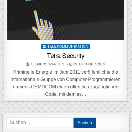
Posted
TELEKOMMUNIKATION
in
Tetra Security
POSTED
POSTED
KLEMENS WANGEN
29. OKTOBER 2019
BY
ON
Kriminelle Energie Im Jahr 2011 veröffentlichte die
internationale Gruppe von Computer-Programmieren
namens OSMOCOM einen öffentlich zugänglichen
Code, mit dem es…
Suchen
nach: