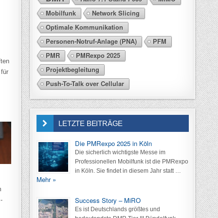
Mobilfunk
Network Slicing
Optimale Kommunikation
Personen-Notruf-Anlage (PNA)
PFM
PMR
PMRexpo 2025
ften
Projektbegleitung
für
Push-To-Talk over Cellular
LETZTE BEITRÄGE
Die PMRexpo 2025 in Köln
Die sicherlich wichtigste Messe im
Professionellen Mobilfunk ist die PMRexpo
in Köln. Sie findet in diesem Jahr statt …
Mehr »
m
Success Story – MiRO
-
Es ist Deutschlands größtes und