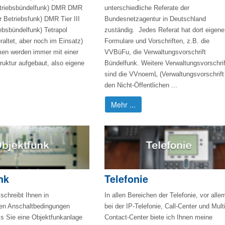
Betriebsbündelfunk) DMR DMR
unterschiedliche Referate der
ler Betriebsfunk) DMR Tier III
Bundesnetzagentur in Deutschland
iebsbündelfunk) Tetrapol
zuständig. Jedes Referat hat dort eigene
eraltet, aber noch im Einsatz)
Formulare und Vorschriften, z.B. die
en werden immer mit einer
VVBüFu, die Verwaltungsvorschrift
truktur aufgebaut, also eigene
Bündelfunk. Weitere Verwaltungsvorschri
sind die VVnoemL (Verwaltungsvorschrift 
den Nicht-Öffentlichen ...
Mehr ...
nk
Telefonie
schreibt Ihnen in
In allen Bereichen der Telefonie, vor alle
hen Anschaltbedingungen
bei der IP-Telefonie, Call-Center und Multi
s Sie eine Objektfunkanlage
Contact-Center biete ich Ihnen meine