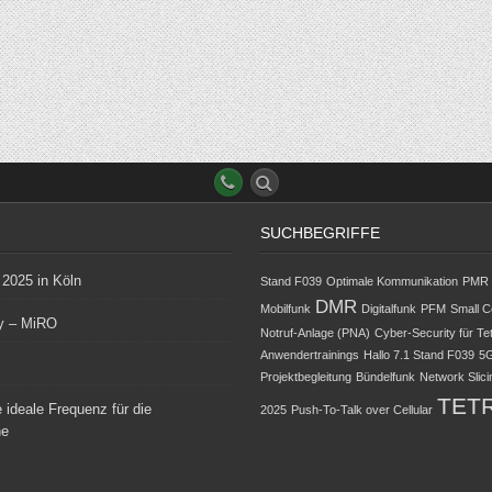
SUCHBEGRIFFE
2025 in Köln
Stand F039
Optimale Kommunikation
PMR
DMR
Mobilfunk
Digitalfunk
PFM
Small C
y – MiRO
Notruf-Anlage (PNA)
Cyber-Security für Te
Anwendertrainings
Hallo 7.1 Stand F039
5
Projektbegleitung
Bündelfunk
Network Slici
TET
 ideale Frequenz für die
2025
Push-To-Talk over Cellular
he