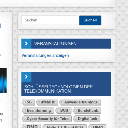
Suchen
m
nach:
VERANSTALTUNGEN
n
Veranstaltungen anzeigen
r
SCHLÜSSELTECHNOLOGIEN DER
TELEKOMMUNIKATION
z
5G
450MHz
Anwendertrainings
Beamforming
BOS
Bündelfunk
ie
Cyber-Security für Tetra
Digitalfunk
g
DMR
Hallo 7.1 Stand F039
MIMO