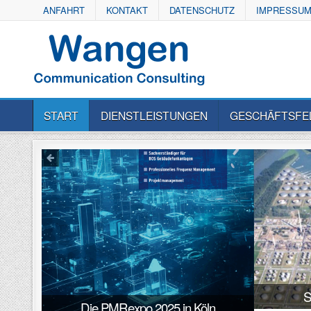
Skip
ANFAHRT
KONTAKT
DATENSCHUTZ
IMPRESSU
to
content
START
DIENSTLEISTUNGEN
GESCHÄFTSFE
Previous
S
Die PMRexpo 2025 in Köln