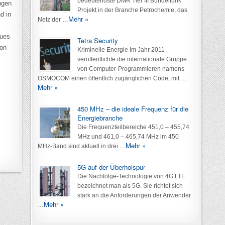
bedeutendste DMR Tier III Bündelfunk
ngen
Projekt in der Branche Petrochemie, das
d in
Mehr »
Netz der …
eues
Tetra Security
von
Kriminelle Energie Im Jahr 2011
veröffentlichte die internationale Gruppe
von Computer-Programmieren namens
OSMOCOM einen öffentlich zugänglichen Code, mit …
Mehr »
450 MHz – die ideale Frequenz für die
Energiebranche
Die Frequenzteilbereiche 451,0 – 455,74
MHz und 461,0 – 465,74 MHz im 450
Mehr »
MHz-Band sind aktuell in drei …
5G auf der Überholspur
Die Nachfolge-Technologie von 4G LTE
bezeichnet man als 5G. Sie richtet sich
stark an die Anforderungen der Anwender
Mehr »
…