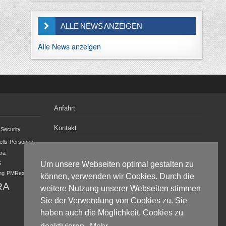
ALLE NEWS ANZEIGEN
Alle News anzeigen
Anfahrt
Kontakt
Security
ells
Personen-
Datenschutz
tra
Um unsere Webseiten optimal gestalten zu
G
Impressum
ng
PMRexpo
können, verwenden wir Cookies. Durch die
RA
weitere Nutzung unserer Webseiten stimmen
Wangen Communication Consulting
Sie der Verwendung von Cookies zu. Sie
Hauptstraße. 60, 54597 Duppach
haben auch die Möglichkeit, Cookies zu
eMail:
kw@wangen-cc.de