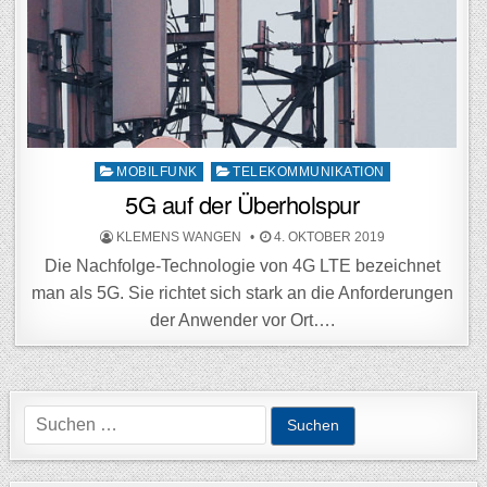
Posted
MOBILFUNK
TELEKOMMUNIKATION
in
5G auf der Überholspur
POSTED
POSTED
KLEMENS WANGEN
4. OKTOBER 2019
BY
ON
Die Nachfolge-Technologie von 4G LTE bezeichnet
man als 5G. Sie richtet sich stark an die Anforderungen
der Anwender vor Ort….
Suchen
nach: