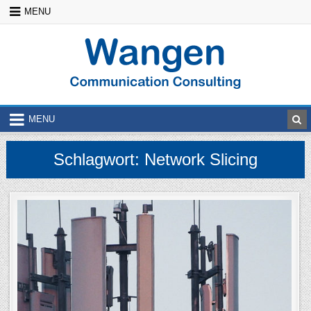
Skip
MENU
to
content
MENU
Schlagwort:
Network Slicing