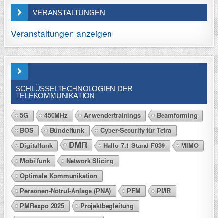
VERANSTALTUNGEN
Veranstaltungen anzeigen
SCHLÜSSELTECHNOLOGIEN DER
TELEKOMMUNIKATION
5G
450MHz
Anwendertrainings
Beamforming
BOS
Bündelfunk
Cyber-Security für Tetra
DMR
Digitalfunk
Hallo 7.1 Stand F039
MIMO
Mobilfunk
Network Slicing
Optimale Kommunikation
Personen-Notruf-Anlage (PNA)
PFM
PMR
PMRexpo 2025
Projektbegleitung