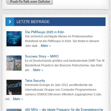
Push-To-Talk over Cellular
LETZTE BEITRÄGE
Die PMRexpo 2025 in Köln
Die sicherlich wichtigste Messe im Professionellen
Mobilfunk ist die PMRexpo in Köln. Sie findet in diesem
Mehr »
Jahr statt …
Success Story – MiRO
Es ist Deutschlands größtes und bedeutendste DMR Tier III
Bündelfunk Projekt in der Branche Petrochemie, das Netz
Mehr »
der …
Tetra Security
Kriminelle Energie Im Jahr 2011 veröffentlichte die
internationale Gruppe von Computer-Programmieren
namens OSMOCOM einen öffentlich zugänglichen Code,
Mehr »
mit …
450 MHz – die ideale Frequenz für die Energiebranche