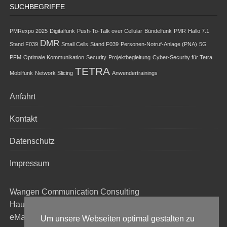
SUCHBEGRIFFE
PMRexpo 2025
Digitalfunk
Push-To-Talk over Cellular
Bündelfunk
PMR
Hallo 7.1
DMR
Stand F039
Small Cells
Stand F039
Personen-Notruf-Anlage (PNA)
5G
PFM
Optimale Kommunikation
Security
Projektbegleitung
Cyber-Security für Tetra
TETRA
Mobilfunk
Network Slicing
Anwendertrainings
Anfahrt
Kontakt
Datenschutz
Impressum
Wangen Communication Consulting
Hauptstraße. 60, 54597 Duppach
eMail:
kw@wangen-cc.de
Um unsere Webseiten optimal gestalten zu