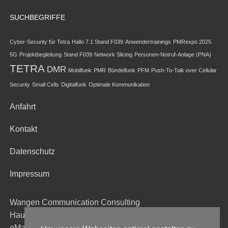
SUCHBEGRIFFE
Cyber-Security für Tetra
Hallo 7.1 Stand F039
Anwendertrainings
PMRexpo 2025
5G
Projektbegleitung
Stand F039
Network Slicing
Personen-Notruf-Anlage (PNA)
TETRA
DMR
Mobilfunk
PMR
Bündelfunk
PFM
Push-To-Talk over Cellular
Security
Small Cells
Digitalfunk
Optimale Kommunikation
Anfahrt
Kontakt
Datenschutz
Impressum
Wangen Communication Consulting
Hauptstraße. 60, 54597 Duppach
eMail:
kw@wangen-cc.de