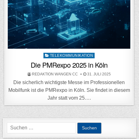
Posted
TELEKOMMUNIKATION
Die PMRexpo 2025 in Köln
in
POSTED
POSTED
REDAKTION WANGEN CC
31. JULI 2025
BY
ON
Die sicherlich wichtigste Messe im Professionellen
Mobilfunk ist die PMRexpo in Köln. Sie findet in diesem
Jahr statt vom 25….
Suchen
nach: