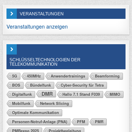
VERANSTALTUNGEN
Veranstaltungen anzeigen
SCHLÜSSELTECHNOLOGIEN DER
TELEKOMMUNIKATION
5G
450MHz
Anwendertrainings
Beamforming
BOS
Bündelfunk
Cyber-Security für Tetra
DMR
Digitalfunk
Hallo 7.1 Stand F039
MIMO
Mobilfunk
Network Slicing
Optimale Kommunikation
Personen-Notruf-Anlage (PNA)
PFM
PMR
PMRexpo 2025
Projektbegleitung