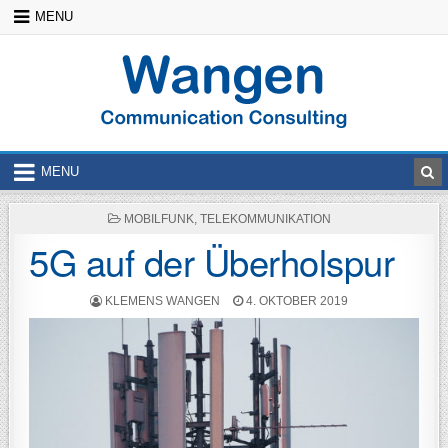
Skip
MENU
to
content
MENU
POSTED
MOBILFUNK
,
TELEKOMMUNIKATION
IN
5G auf der Überholspur
POSTED
POSTED
KLEMENS WANGEN
4. OKTOBER 2019
BY
ON