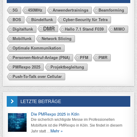
5G
450MHz
Anwendertrainings
Beamforming
BOS
Bündelfunk
Cyber-Security für Tetra
DMR
Digitalfunk
Hallo 7.1 Stand F039
MIMO
Mobilfunk
Network Slicing
Optimale Kommunikation
Personen-Notruf-Anlage (PNA)
PFM
PMR
PMRexpo 2025
Projektbegleitung
Push-To-Talk over Cellular
LETZTE BEITRÄGE
Die PMRexpo 2025 in Köln
Die sicherlich wichtigste Messe im Professionellen
Mobilfunk ist die PMRexpo in Köln. Sie findet in diesem
Mehr »
Jahr statt …