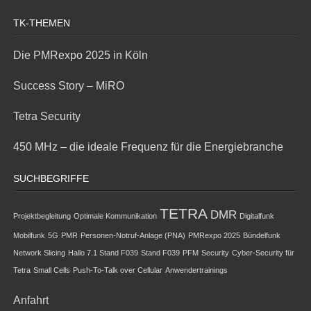
TK-THEMEN
Die PMRexpo 2025 in Köln
Success Story – MiRO
Tetra Security
450 MHz – die ideale Frequenz für die Energiebranche
SUCHBEGRIFFE
TETRA
DMR
Projektbegleitung
Optimale Kommunikation
Digitalfunk
Mobilfunk
5G
PMR
Personen-Notruf-Anlage (PNA)
PMRexpo 2025
Bündelfunk
Network Slicing
Hallo 7.1 Stand F039
Stand F039
PFM
Security
Cyber-Security für
Tetra
Small Cells
Push-To-Talk over Cellular
Anwendertrainings
Anfahrt