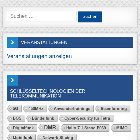
Suchen
nach:
VERANSTALTUNGEN
Veranstaltungen anzeigen
SCHLÜSSELTECHNOLOGIEN DER
TELEKOMMUNIKATION
5G
450MHz
Anwendertrainings
Beamforming
BOS
Bündelfunk
Cyber-Security für Tetra
DMR
Digitalfunk
Hallo 7.1 Stand F039
MIMO
Mobilfunk
Network Slicing