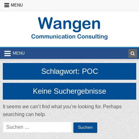
Skip
MENU
to
content
MENU
Schlagwort:
POC
Keine Suchergebnisse
It seems we can’t find what you’re looking for. Perhaps
searching can help.
Suchen
nach: