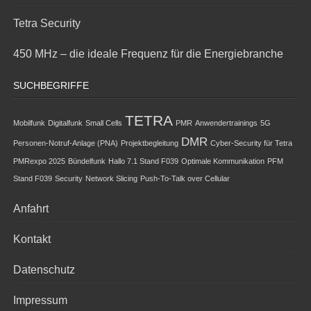
Tetra Security
450 MHz – die ideale Frequenz für die Energiebranche
SUCHBEGRIFFE
TETRA
Mobilfunk
Digitalfunk
Small Cells
PMR
Anwendertrainings
5G
DMR
Personen-Notruf-Anlage (PNA)
Projektbegleitung
Cyber-Security für Tetra
PMRexpo 2025
Bündelfunk
Hallo 7.1 Stand F039
Optimale Kommunikation
PFM
Stand F039
Security
Network Slicing
Push-To-Talk over Cellular
Anfahrt
Kontakt
Datenschutz
Impressum